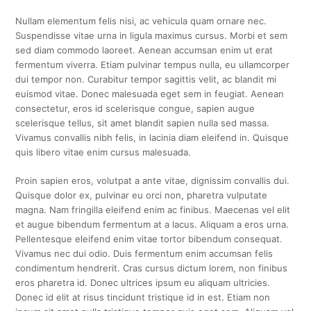
Nullam elementum felis nisi, ac vehicula quam ornare nec.
Suspendisse vitae urna in ligula maximus cursus. Morbi et sem
sed diam commodo laoreet. Aenean accumsan enim ut erat
fermentum viverra. Etiam pulvinar tempus nulla, eu ullamcorper
dui tempor non. Curabitur tempor sagittis velit, ac blandit mi
euismod vitae. Donec malesuada eget sem in feugiat. Aenean
consectetur, eros id scelerisque congue, sapien augue
scelerisque tellus, sit amet blandit sapien nulla sed massa.
Vivamus convallis nibh felis, in lacinia diam eleifend in. Quisque
quis libero vitae enim cursus malesuada.
Proin sapien eros, volutpat a ante vitae, dignissim convallis dui.
Quisque dolor ex, pulvinar eu orci non, pharetra vulputate
magna. Nam fringilla eleifend enim ac finibus. Maecenas vel elit
et augue bibendum fermentum at a lacus. Aliquam a eros urna.
Pellentesque eleifend enim vitae tortor bibendum consequat.
Vivamus nec dui odio. Duis fermentum enim accumsan felis
condimentum hendrerit. Cras cursus dictum lorem, non finibus
eros pharetra id. Donec ultrices ipsum eu aliquam ultricies.
Donec id elit at risus tincidunt tristique id in est. Etiam non