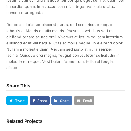
ipsum sit amet nulla tristique tempor quis eget sem. Aliquam vel
imperdiet quam. In ac accumsan mi. Integer vehicula orci ac
consectetur egestas.
Donec scelerisque placerat purus, sed scelerisque neque
lobortis a. Mauris a nulla mauris. Phasellus vel risus sed est
eleifend ornare ac nec orci. Vivamus at ipsum vel sem interdum
euismod eget vel neque. Cras at mollis neque, in eleifend dolor.
Nullam a molestie diam. Aliquam sed justo at nulla semper
lacinia. Quisque orci magna, feugiat consectetur sollicitudin in,
molestie et neque. Vestibulum fermentum, felis vel feugiat
aliquet
Share This
Tweet
Share
Share
Email
Related Projects